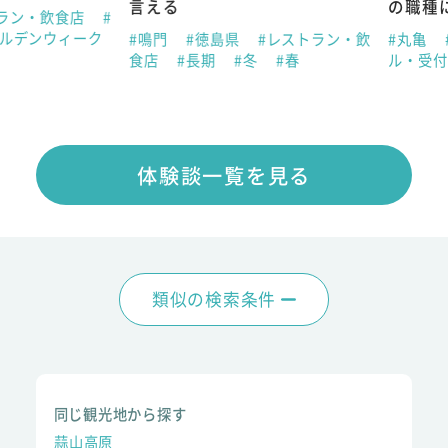
言える
の職種にチ
ン・飲食店
#
デンウィーク
#鳴門
#徳島県
#レストラン・飲
#丸亀
#香
食店
#長期
#冬
#春
ル・受付
体験談一覧を見る
類似の検索条件
同じ観光地から探す
蒜山高原