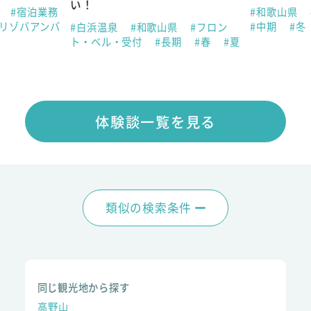
い！
県
#宿泊業務
#和歌山県
#リゾバアンバ
#中期
#冬
#白浜温泉
#和歌山県
#フロン
ト・ベル・受付
#長期
#春
#夏
体験談一覧を見る
類似の検索条件
同じ観光地から探す
高野山