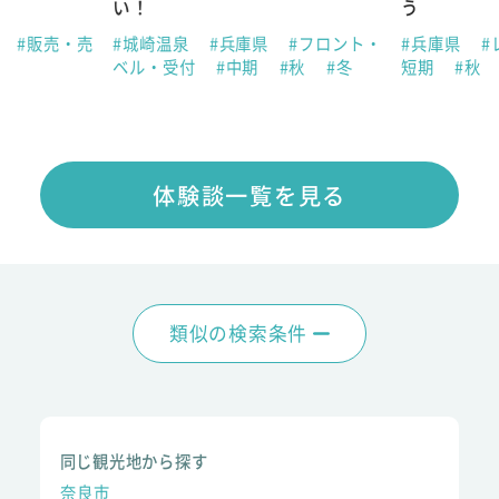
い！
う
県
#販売・売
#城崎温泉
#兵庫県
#フロント・
#兵庫県
#
ベル・受付
#中期
#秋
#冬
短期
#秋
体験談一覧を見る
類似の検索条件
同じ観光地から探す
奈良市