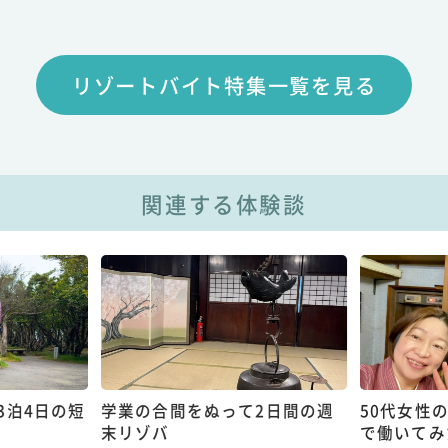
リゾートバイト特集一覧を見る
関連する体験談
3泊4日の短
学業の合間をぬって2日間の週
50代女性
末リゾバ
で働いてみ