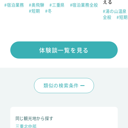
える
県
#宿泊業務
#奥飛騨
#三重県
#宿泊業務全般
#短期
#冬
#湯の山温泉
全般
#短
体験談一覧を見る
類似の検索条件
同じ観光地から探す
三重北中部