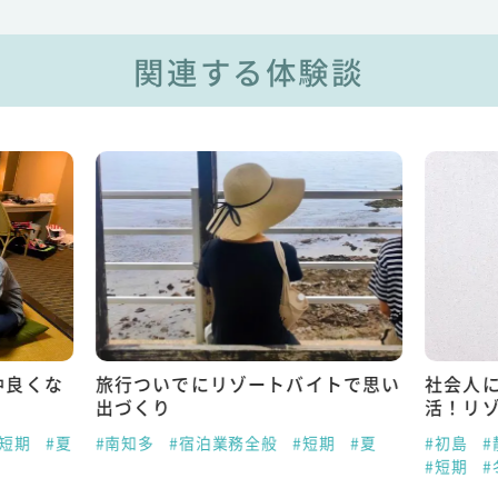
関連する体験談
仲良くな
旅行ついでにリゾートバイトで思い
社会人
出づくり
活！リ
#短期
#夏
#南知多
#宿泊業務全般
#短期
#夏
#初島
#
#短期
#