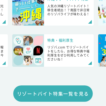
観光
人気の沖縄リゾートバイト！
し！
移住者続出！？南国で非日常
始し
のリゾバライフが味わえる！
特典・福利厚生
情報
リゾバ.com でリゾートバイ
しま
トをしたら、お得な特典や福
も今
利厚生をぜひ利用してみてく
ださいね！
リゾートバイト特集一覧を見る