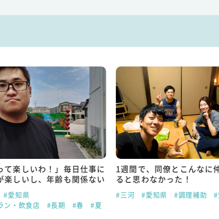
って楽しいわ！」毎日仕事に
1週間で、同僚とこんなに
が楽しいし、年齢も関係ない
ると思わなかった！
#愛知県
#三河
#愛知県
#調理補助
ラン・飲食店
#長期
#春
#夏