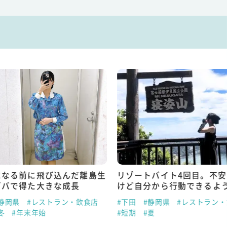
になる前に飛び込んだ離島生
リゾートバイト4回目。不
ゾバで得た大きな成長
けど自分から行動できるよ
静岡県
#レストラン・飲食店
#下田
#静岡県
#レストラン
冬
#年末年始
#短期
#夏