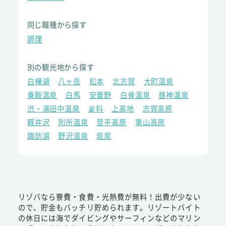
同じ職種から探す
調理
別の観光地から探す
白樺湖
八ヶ岳
松本
北志賀
大町温泉
乗鞍温泉
白馬
安曇野
白骨温泉
昼神温泉
渋・湯田中温泉
蓼科
上高地
志賀高原
軽井沢
別所温泉
菅平高原
車山高原
諏訪湖
野沢温泉
斑尾
リゾバなら寮費・食費・光熱費が無料！出費が少ない
ので、貯金もバッチリ貯められます。リゾートバイト
の休日には海でダイビングやサーフィンなどのマリン