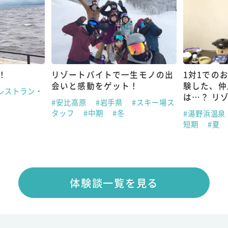
！
リゾートバイトで一生モノの出
1対1での
会いと感動をゲット！
験した、仲
レストラン・
は…？ リ
#安比高原
#岩手県
#スキー場ス
タッフ
#中期
#冬
#湯野浜温泉
短期
#夏
体験談一覧を見る