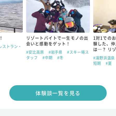
！
リゾートバイトで一生モノの出
1対1での
会いと感動をゲット！
験した、仲
レストラン・
は…？ リ
#安比高原
#岩手県
#スキー場ス
タッフ
#中期
#冬
#湯野浜温泉
短期
#夏
体験談一覧を見る