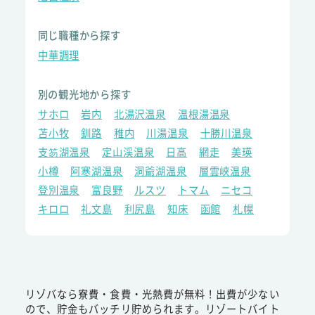
同じ職種から探す
中華調理
別の観光地から探す
サホロ
岩内
北湯沢温泉
温根湯温泉
苫小牧
釧路
稚内
川湯温泉
十勝川温泉
支笏湖温泉
定山渓温泉
日高
網走
美瑛
小樽
阿寒湖温泉
洞爺湖温泉
層雲峡温泉
登別温泉
富良野
ルスツ
トマム
ニセコ
キロロ
礼文島
利尻島
知床
函館
札幌
リゾバなら寮費・食費・光熱費が無料！出費が少ない
ので、貯金もバッチリ貯められます。リゾートバイト