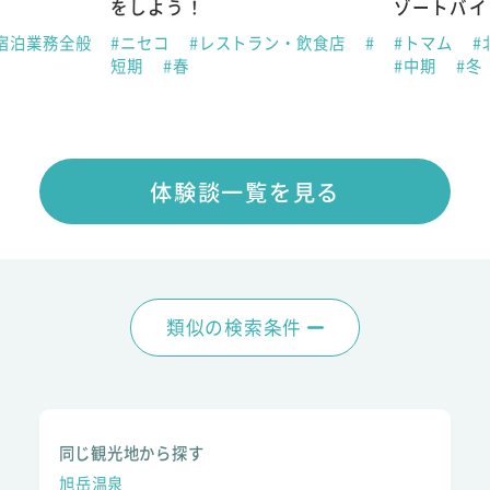
をしよう！
ゾートバイ
宿泊業務全般
#ニセコ
#レストラン・飲食店
#
#トマム
#
短期
#春
#中期
#冬
体験談一覧を見る
類似の検索条件
同じ観光地から探す
旭岳温泉