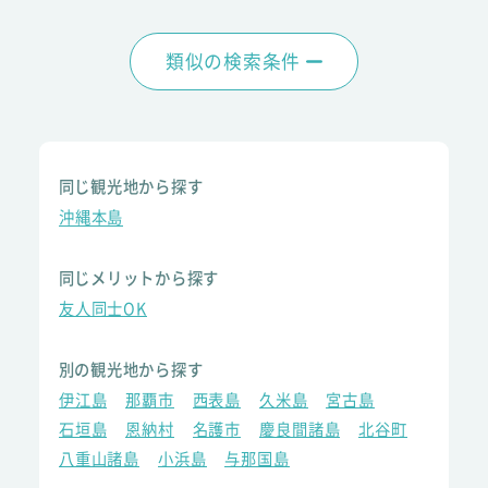
類似の検索条件
同じ観光地から探す
沖縄本島
同じメリットから探す
友人同士OK
別の観光地から探す
伊江島
那覇市
西表島
久米島
宮古島
石垣島
恩納村
名護市
慶良間諸島
北谷町
八重山諸島
小浜島
与那国島