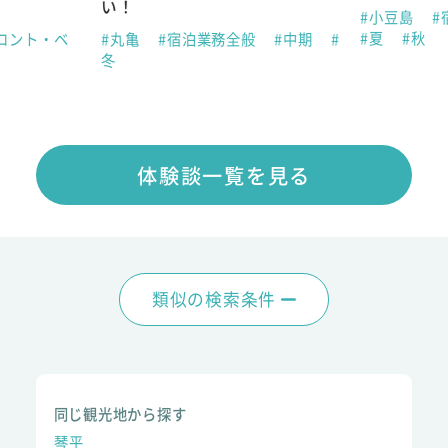
い！
#小豆島
#
#夏
#秋
ロント・ベ
#丸亀
#宿泊業務全般
#中期
#
夏
冬
体験談一覧を見る
類似の検索条件
同じ観光地から探す
琴平