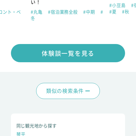
い！
#小豆島
#
#夏
#秋
ロント・ベ
#丸亀
#宿泊業務全般
#中期
#
夏
冬
体験談一覧を見る
類似の検索条件
同じ観光地から探す
琴平