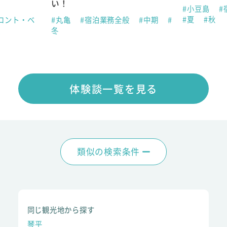
い！
#小豆島
#
#夏
#秋
ロント・ベ
#丸亀
#宿泊業務全般
#中期
#
夏
冬
体験談一覧を見る
類似の検索条件
同じ観光地から探す
琴平