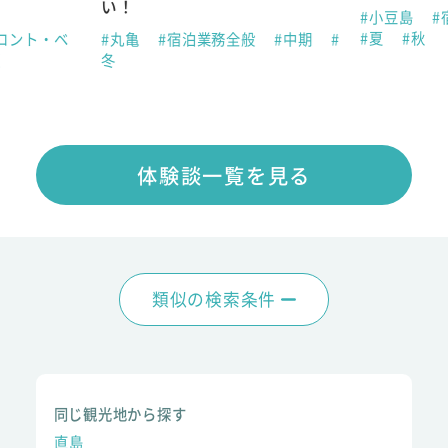
い！
#小豆島
#
#夏
#秋
ロント・ベ
#丸亀
#宿泊業務全般
#中期
#
夏
冬
体験談一覧を見る
類似の検索条件
同じ観光地から探す
直島