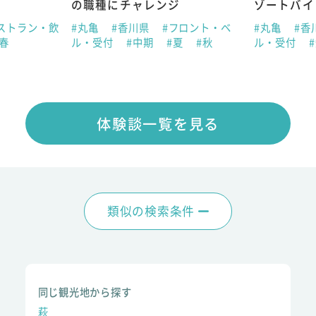
の職種にチャレンジ
ゾートバイ
ストラン・飲
#丸亀
#香川県
#フロント・ベ
#丸亀
#香
#春
ル・受付
#中期
#夏
#秋
ル・受付
体験談一覧を見る
類似の検索条件
同じ観光地から探す
萩