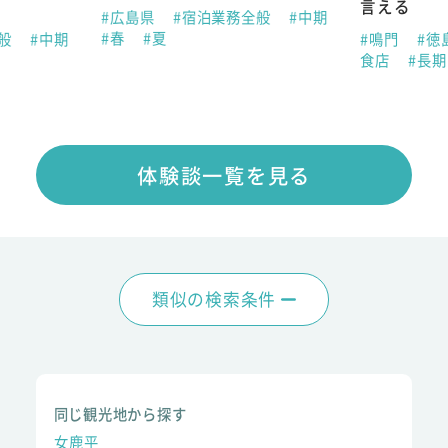
言える
#広島県
#宿泊業務全般
#中期
#春
#夏
全般
#中期
#鳴門
#徳
食店
#長
体験談一覧を見る
類似の検索条件
同じ観光地から探す
女鹿平