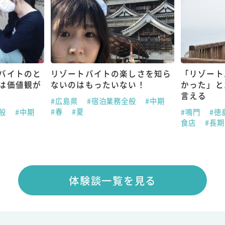
バイトのと
リゾートバイトの楽しさを知ら
「リゾート
は価値観が
ないのはもったいない！
かった」と
言える
#広島県
#宿泊業務全般
#中期
#春
#夏
全般
#中期
#鳴門
#徳
食店
#長
体験談一覧を見る