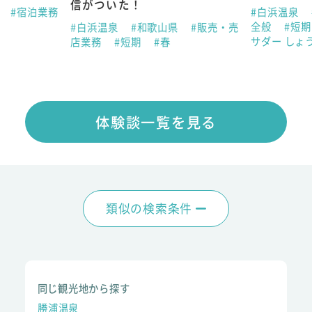
信がついた！
県
#宿泊業務
#白浜温泉
全般
#短
#白浜温泉
#和歌山県
#販売・売
サダー しょ
店業務
#短期
#春
体験談一覧を見る
類似の検索条件
同じ観光地から探す
勝浦温泉