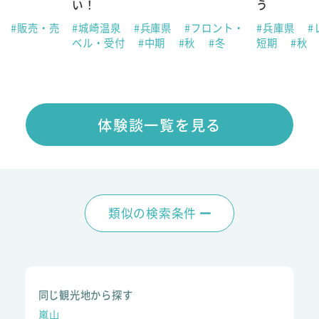
い！
う
県
#販売・売
#城崎温泉
#兵庫県
#フロント・
#兵庫県
#
ベル・受付
#中期
#秋
#冬
短期
#秋
体験談一覧を見る
類似の検索条件
同じ観光地から探す
嵐山