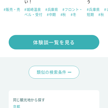
い！
う
県
#販売・売
#城崎温泉
#兵庫県
#フロント・
#兵庫県
#
ベル・受付
#中期
#秋
#冬
短期
#秋
体験談一覧を見る
類似の検索条件
同じ観光地から探す
京都