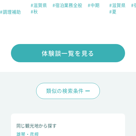
#滋賀県
#宿泊業務全般
#中期
#滋賀県
#
#秋
#夏
#調理補助
体験談一覧を見る
類似の検索条件
同じ観光地から探す
雄琴・彦根