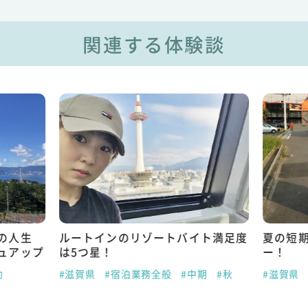
関連する体験談
の人生
ルートインのリゾートバイト満足度
夏の短
ュアップ
は5つ星！
ー！
助
#滋賀県
#宿泊業務全般
#中期
#秋
#滋賀県