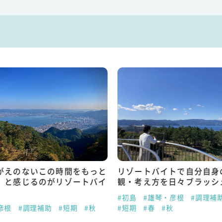
がえのないこの時間をもっと
リゾートバイトで自分自身
」と感じるのがリゾートバイ
観・考え方を日々ブラッシ
#初島
#雄琴・彦根
#調理補
彦根
#調理補助
#短期
#秋
#短期
#春
#秋