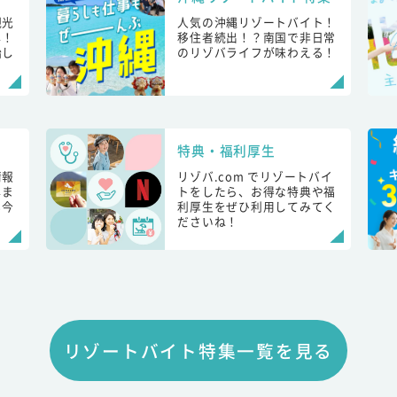
観光
人気の沖縄リゾートバイト！
し！
移住者続出！？南国で非日常
始し
のリゾバライフが味わえる！
特典・福利厚生
情報
リゾバ.com でリゾートバイ
しま
トをしたら、お得な特典や福
も今
利厚生をぜひ利用してみてく
ださいね！
リゾートバイト特集一覧を見る