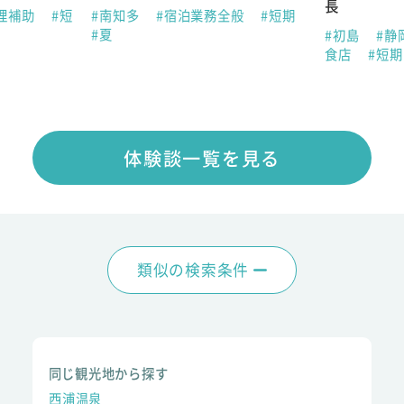
長
理補助
#短
#南知多
#宿泊業務全般
#短期
#夏
#初島
#静
食店
#短
体験談一覧を見る
類似の検索条件
同じ観光地から探す
西浦温泉