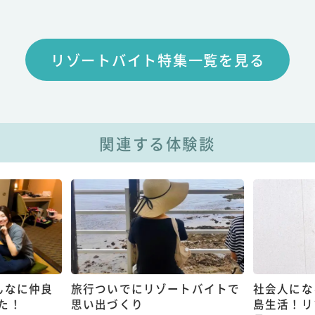
リゾートバイト特集一覧を見る
関連する体験談
んなに仲良
旅行ついでにリゾートバイトで
社会人にな
た！
思い出づくり
島生活！リ