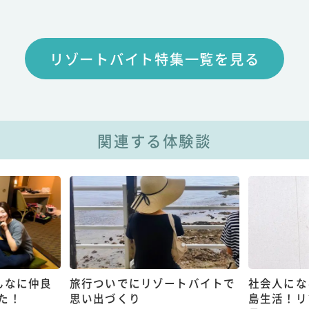
リゾートバイト特集一覧を見る
関連する体験談
んなに仲良
旅行ついでにリゾートバイトで
社会人にな
た！
思い出づくり
島生活！リ