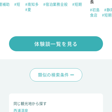
長
理補助
#短
#南知多
#宿泊業務全般
#短期
#夏
#初島
#静
食店
#短
体験談一覧を見る
類似の検索条件
同じ観光地から探す
西浦温泉