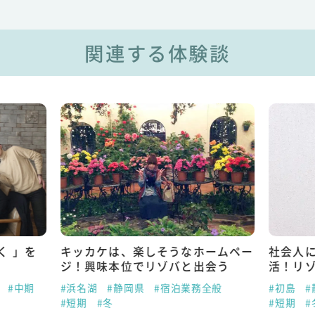
関連する体験談
く 」を
キッカケは、楽しそうなホームペー
社会人
ジ！興味本位でリゾバと出会う
活！リ
#中期
#浜名湖
#静岡県
#宿泊業務全般
#初島
#
#短期
#冬
#短期
#