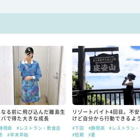
になる前に飛び込んだ離島生
リゾートバイト4回目。不
ゾバで得た大きな成長
けど自分から行動できるよ
静岡県
#レストラン・飲食店
#下田
#静岡県
#レストラン
冬
#年末年始
#短期
#夏