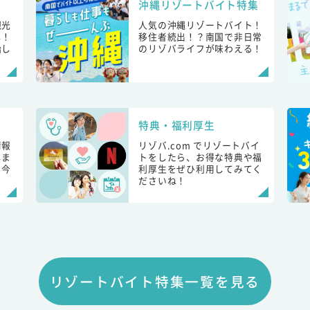
沖縄リゾートバイト特集
観光
人気の沖縄リゾートバイト！
し！
移住者続出！？南国で非日常
始し
のリゾバライフが味わえる！
特典・福利厚生
情報
リゾバ.com でリゾートバイ
しま
トをしたら、お得な特典や福
も今
利厚生をぜひ利用してみてく
ださいね！
リゾートバイト特集一覧を見る