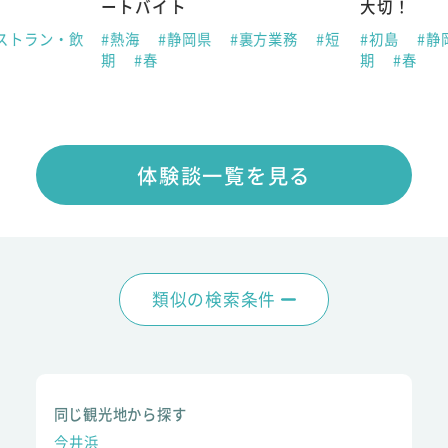
ートバイト
大切！
ストラン・飲
#熱海
#静岡県
#裏方業務
#短
#初島
#静
期
#春
期
#春
体験談一覧を見る
類似の検索条件
同じ観光地から探す
今井浜