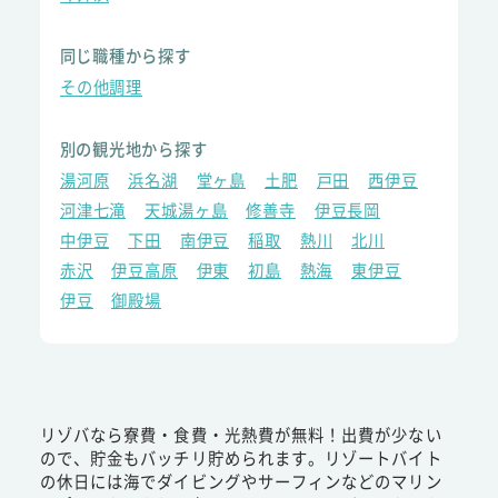
同じ職種から探す
その他調理
別の観光地から探す
湯河原
浜名湖
堂ヶ島
土肥
戸田
西伊豆
河津七滝
天城湯ヶ島
修善寺
伊豆長岡
中伊豆
下田
南伊豆
稲取
熱川
北川
赤沢
伊豆高原
伊東
初島
熱海
東伊豆
伊豆
御殿場
リゾバなら寮費・食費・光熱費が無料！出費が少ない
ので、貯金もバッチリ貯められます。リゾートバイト
の休日には海でダイビングやサーフィンなどのマリン