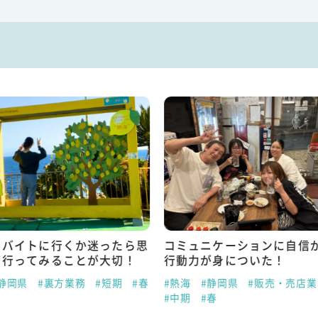
トバイトに行くか迷ったら思
コミュニケーションに自信
て行ってみることが大切！
行動力が身についた！
静岡県
#裏方業務
#短期
#春
#熱海
#静岡県
#販売・売店業
#中期
#春