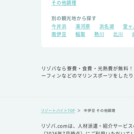
その他調理
別の観光地から探す
今井浜
湯河原
浜名湖
堂ヶ
南伊豆
稲取
熱川
北川
リゾバなら寮費・食費・光熱費が無料！
ーフィンなどのマリンスポーツをしたり
リゾートバイトTOP
＞
中伊豆 その他調理
リゾバ.comは、人材派遣・紹介サービ
（2026年7月時点）にご利用いただいて