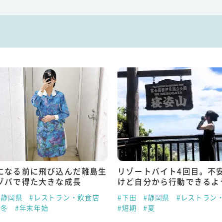
になる前に飛び込んだ離島生
リゾートバイト4回目。不
ゾバで得た大きな成長
けど自分から行動できるよ
#静岡県
#レストラン・飲食店
#下田
#静岡県
#レストラン
#冬
#年末年始
#短期
#夏