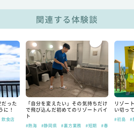
関連する体験談
安だった
「自分を変えたい」その気持ちだけ
リゾー
うに！
で飛び込んだ初めてのリゾートバイ
い切っ
ト
・飲食店
#初島
#
#熱海
#静岡県
#裏方業務
#短期
#春