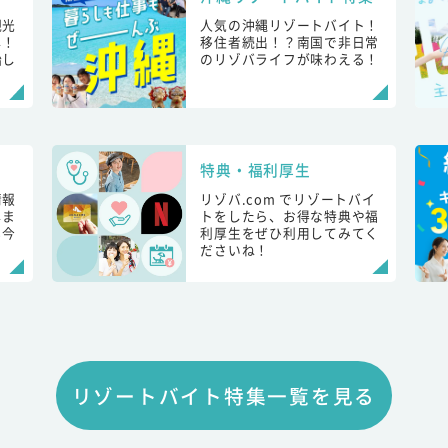
観光
人気の沖縄リゾートバイト！
し！
移住者続出！？南国で非日常
始し
のリゾバライフが味わえる！
特典・福利厚生
情報
リゾバ.com でリゾートバイ
しま
トをしたら、お得な特典や福
も今
利厚生をぜひ利用してみてく
ださいね！
リゾートバイト特集一覧を見る