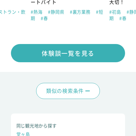
ートバイト
大切！
ストラン・飲
#熱海
#静岡県
#裏方業務
#短
#初島
#静
期
#春
期
#春
体験談一覧を見る
類似の検索条件
同じ観光地から探す
堂ヶ島