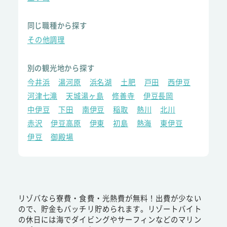
同じ職種から探す
その他調理
別の観光地から探す
今井浜
湯河原
浜名湖
土肥
戸田
西伊豆
河津七滝
天城湯ヶ島
修善寺
伊豆長岡
中伊豆
下田
南伊豆
稲取
熱川
北川
赤沢
伊豆高原
伊東
初島
熱海
東伊豆
伊豆
御殿場
リゾバなら寮費・食費・光熱費が無料！出費が少ない
ので、貯金もバッチリ貯められます。リゾートバイト
の休日には海でダイビングやサーフィンなどのマリン