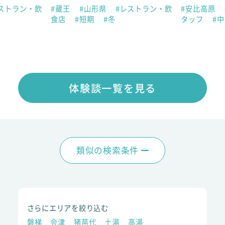
ストラン・飲
#蔵王
#山形県
#レストラン・飲
#安比高原
食店
#短期
#冬
タッフ
#
体験談一覧を見る
類似の検索条件
さらにエリアを絞り込む
磐梯
会津
猪苗代
土湯
高湯