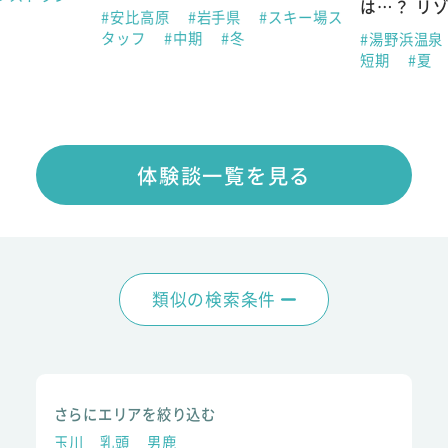
は…？ リ
#安比高原
#岩手県
#スキー場ス
タッフ
#中期
#冬
#湯野浜温泉
短期
#夏
体験談一覧を見る
類似の検索条件
さらにエリアを絞り込む
玉川
乳頭
男鹿