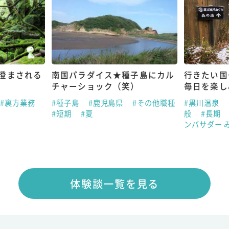
澄まされる
南国パラダイス★種子島にカル
行きたい国
チャーショック（笑）
毎日を楽し
#裏方業務
#種子島
#鹿児島県
#その他職種
#黒川温泉
#短期
#夏
般
#長期
ンバサダー 
体験談一覧を見る