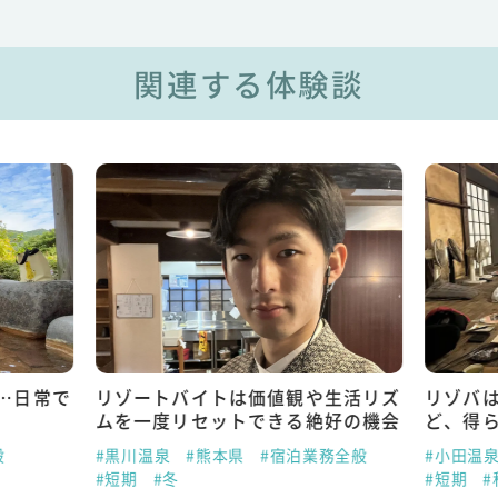
関連する体験談
…日常で
リゾートバイトは価値観や生活リズ
リゾバ
ムを一度リセットできる絶好の機会
ど、得
般
#黒川温泉
#熊本県
#宿泊業務全般
#小田温
#短期
#冬
#短期
#