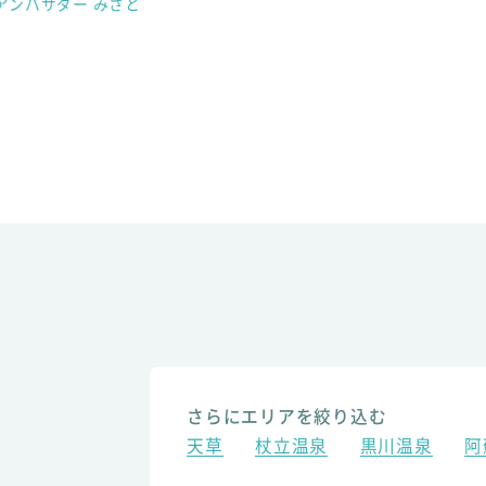
アンバサダー みさと
さらにエリアを絞り込む
天草
杖立温泉
黒川温泉
阿