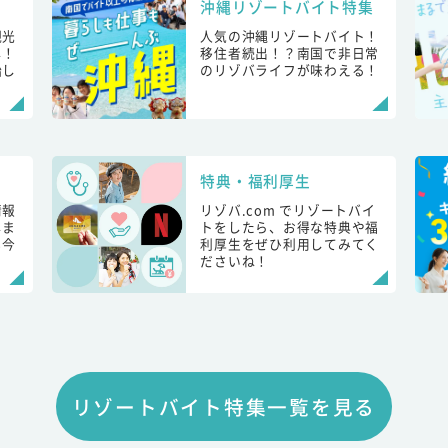
沖縄リゾートバイト特集
観光
人気の沖縄リゾートバイト！
し！
移住者続出！？南国で非日常
始し
のリゾバライフが味わえる！
特典・福利厚生
情報
リゾバ.com でリゾートバイ
しま
トをしたら、お得な特典や福
も今
利厚生をぜひ利用してみてく
ださいね！
リゾートバイト特集一覧を見る