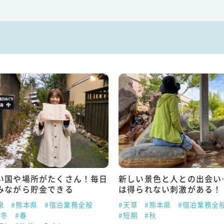
い国や場所がたくさん！毎日
新しい景色と人との出会い
みながら貯金できる
は得られない刺激がある！
泉
#熊本県
#宿泊業務全般
#天草
#熊本県
#宿泊業務全
#冬
#春
#短期
#秋