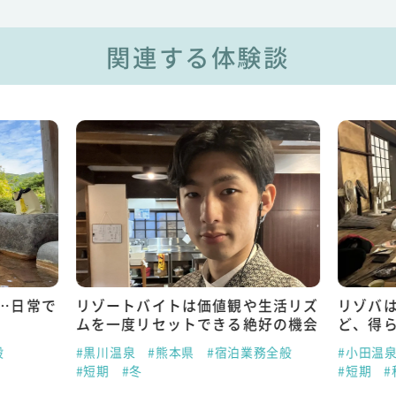
関連する体験談
…日常で
リゾートバイトは価値観や生活リズ
リゾバ
ムを一度リセットできる絶好の機会
ど、得
般
#黒川温泉
#熊本県
#宿泊業務全般
#小田温
#短期
#冬
#短期
#