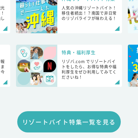
観光
人気の沖縄リゾートバイト！
し！
移住者続出！？南国で非日常
始し
のリゾバライフが味わえる！
特典・福利厚生
情報
リゾバ.com でリゾートバイ
しま
トをしたら、お得な特典や福
も今
利厚生をぜひ利用してみてく
ださいね！
リゾートバイト特集一覧を見る