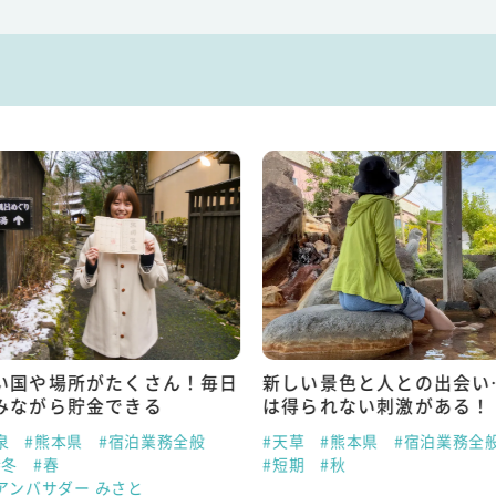
い国や場所がたくさん！毎日
新しい景色と人との出会い
みながら貯金できる
は得られない刺激がある！
泉
#熊本県
#宿泊業務全般
#天草
#熊本県
#宿泊業務全
#冬
#春
#短期
#秋
アンバサダー みさと