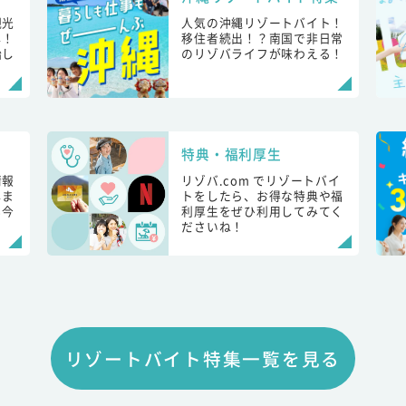
観光
人気の沖縄リゾートバイト！
し！
移住者続出！？南国で非日常
始し
のリゾバライフが味わえる！
特典・福利厚生
情報
リゾバ.com でリゾートバイ
しま
トをしたら、お得な特典や福
も今
利厚生をぜひ利用してみてく
ださいね！
リゾートバイト特集一覧を見る