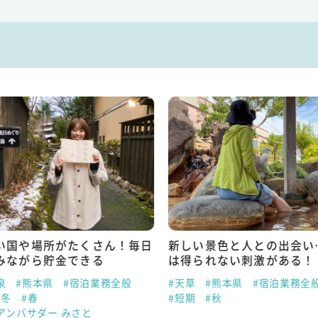
い国や場所がたくさん！毎日
新しい景色と人との出会い
みながら貯金できる
は得られない刺激がある！
泉
#熊本県
#宿泊業務全般
#天草
#熊本県
#宿泊業務全
#冬
#春
#短期
#秋
アンバサダー みさと