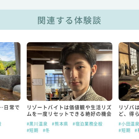
関連する体験談
…日常で
リゾートバイトは価値観や生活リズ
リゾバ
ムを一度リセットできる絶好の機会
ど、得
般
#黒川温泉
#熊本県
#宿泊業務全般
#小田温
#短期
#冬
#短期
#