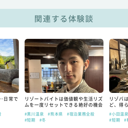
関連する体験談
…日常で
リゾートバイトは価値観や生活リズ
リゾバ
ムを一度リセットできる絶好の機会
ど、得
般
#黒川温泉
#熊本県
#宿泊業務全般
#小田温
#短期
#冬
#短期
#