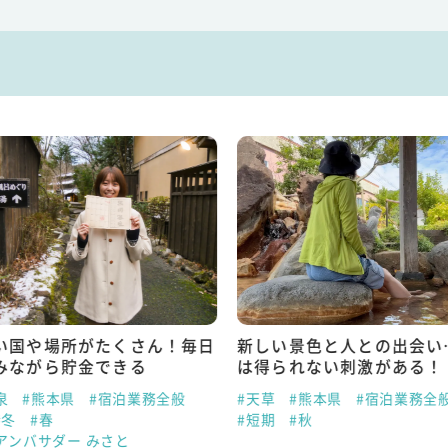
い国や場所がたくさん！毎日
新しい景色と人との出会い
みながら貯金できる
は得られない刺激がある！
泉
#熊本県
#宿泊業務全般
#天草
#熊本県
#宿泊業務全
#冬
#春
#短期
#秋
アンバサダー みさと