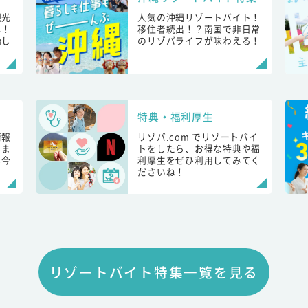
観光
人気の沖縄リゾートバイト！
し！
移住者続出！？南国で非日常
始し
のリゾバライフが味わえる！
特典・福利厚生
情報
リゾバ.com でリゾートバイ
しま
トをしたら、お得な特典や福
も今
利厚生をぜひ利用してみてく
ださいね！
リゾートバイト特集一覧を見る