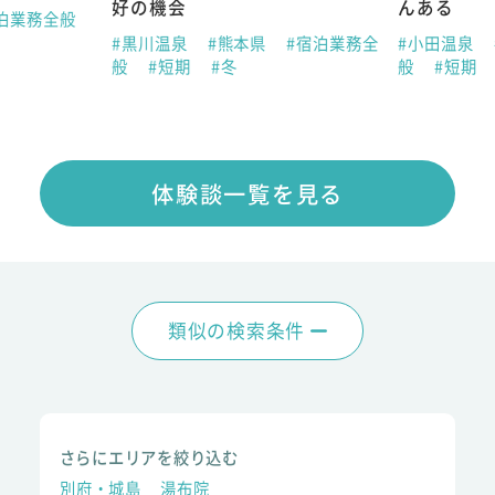
好の機会
んある
泊業務全般
#黒川温泉
#熊本県
#宿泊業務全
#小田温泉
般
#短期
#冬
般
#短期
体験談一覧を見る
類似の検索条件
さらにエリアを絞り込む
別府・城島
湯布院