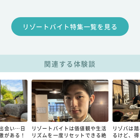
リゾートバイト特集一覧を見る
関連する体験談
出会い…日
リゾートバイトは価値観や生活
リゾバは踏
激がある！
リズムを一度リセットできる絶
るけど、得