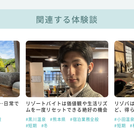
関連する体験談
…日常で
リゾートバイトは価値観や生活リズ
リゾバ
ムを一度リセットできる絶好の機会
ど、得
般
#黒川温泉
#熊本県
#宿泊業務全般
#小田温
#短期
#冬
#短期
#