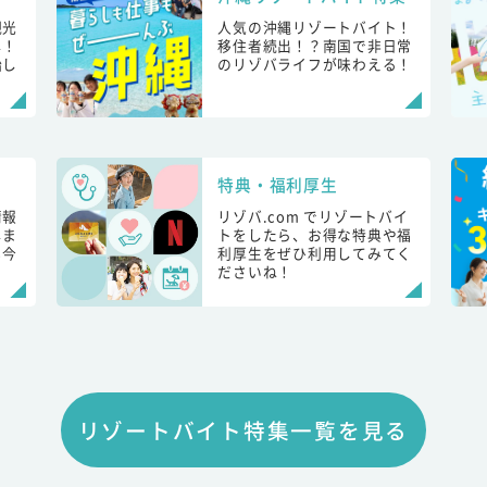
観光
人気の沖縄リゾートバイト！
し！
移住者続出！？南国で非日常
始し
のリゾバライフが味わえる！
特典・福利厚生
情報
リゾバ.com でリゾートバイ
しま
トをしたら、お得な特典や福
も今
利厚生をぜひ利用してみてく
ださいね！
リゾートバイト特集一覧を見る