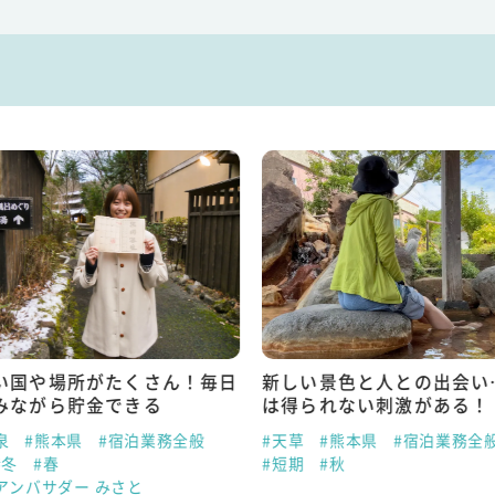
い国や場所がたくさん！毎日
新しい景色と人との出会い
みながら貯金できる
は得られない刺激がある！
泉
#熊本県
#宿泊業務全般
#天草
#熊本県
#宿泊業務全
#冬
#春
#短期
#秋
アンバサダー みさと