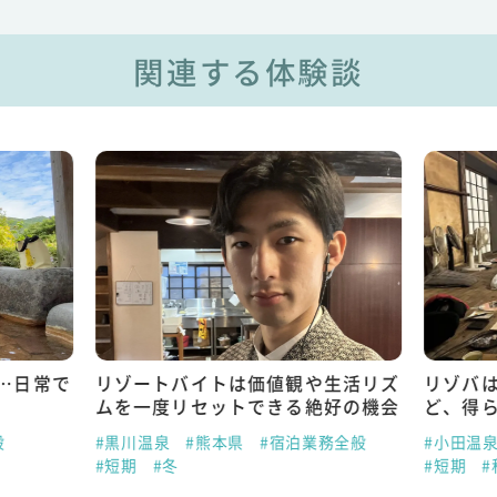
関連する体験談
…日常で
リゾートバイトは価値観や生活リズ
リゾバ
ムを一度リセットできる絶好の機会
ど、得
般
#黒川温泉
#熊本県
#宿泊業務全般
#小田温
#短期
#冬
#短期
#