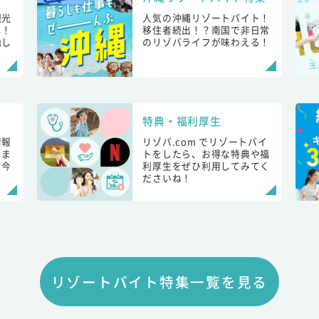
観光
人気の沖縄リゾートバイト！
し！
移住者続出！？南国で非日常
始し
のリゾバライフが味わえる！
特典・福利厚生
情報
リゾバ.com でリゾートバイ
しま
トをしたら、お得な特典や福
も今
利厚生をぜひ利用してみてく
ださいね！
リゾートバイト特集一覧を見る