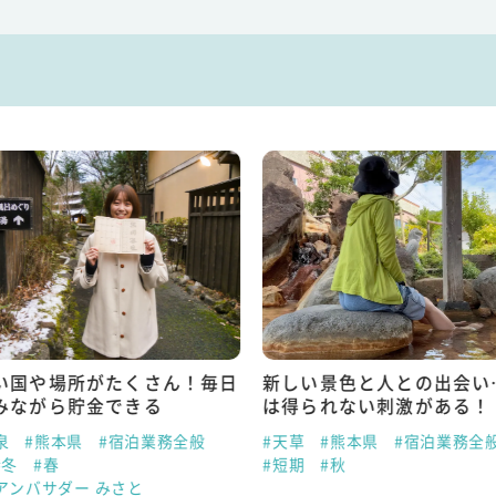
い国や場所がたくさん！毎日
新しい景色と人との出会い
みながら貯金できる
は得られない刺激がある！
泉
#熊本県
#宿泊業務全般
#天草
#熊本県
#宿泊業務全
#冬
#春
#短期
#秋
アンバサダー みさと