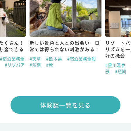
たくさん！
新しい景色と人との出会い…日
リゾートバ
貯金できる
常では得られない刺激がある！
リズムを一
好の機会
#宿泊業務全
#天草
#熊本県
#宿泊業務全般
春
#リゾバア
#短期
#秋
#黒川温泉
般
#短期
体験談一覧を見る