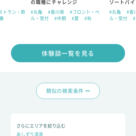
の職種にチャレンジ
ゾートバイ
ストラン・飲
#丸亀
#香川県
#フロント・ベ
#丸亀
#香
#春
ル・受付
#中期
#夏
#秋
ル・受付
体験談一覧を見る
類似の検索条件
さらにエリアを絞り込む
あしずり温泉