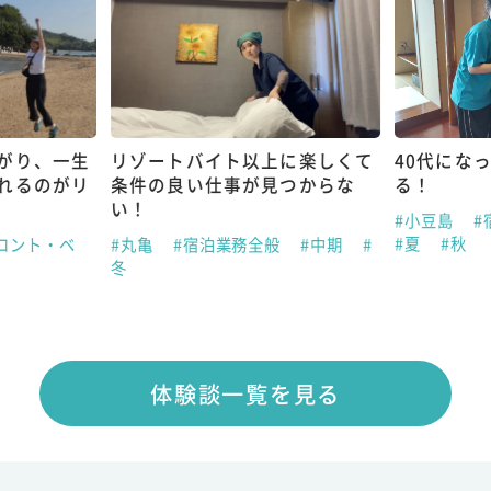
がり、一生
リゾートバイト以上に楽しくて
40代にな
れるのがリ
条件の良い仕事が見つからな
る！
い！
#小豆島
#
#夏
#秋
ロント・ベ
#丸亀
#宿泊業務全般
#中期
#
夏
冬
体験談一覧を見る