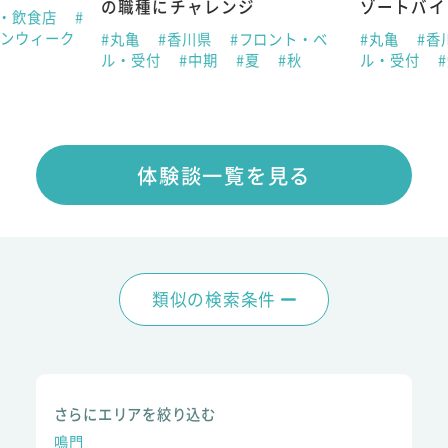
の職種にチャレンジ
ゾートバイ
ン・飲食店
#
デンウィーク
#丸亀
#香川県
#フロント・ベ
#丸亀
#香
ル・受付
#中期
#夏
#秋
ル・受付
体験談一覧を見る
類似の検索条件
さらにエリアを絞り込む
鳴門