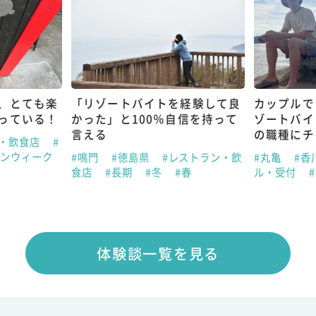
、とても楽
「リゾートバイトを経験して良
カップルで
っている！
かった」と100％自信を持って
ゾートバイ
言える
の職種にチ
ン・飲食店
#
デンウィーク
#鳴門
#徳島県
#レストラン・飲
#丸亀
#香
食店
#長期
#冬
#春
ル・受付
体験談一覧を見る