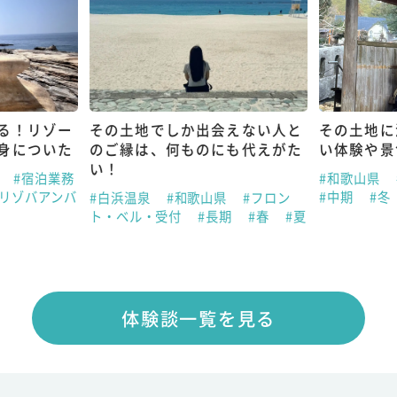
る！リゾー
その土地でしか出会えない人と
その土地に
身についた
のご縁は、何ものにも代えがた
い体験や景
い！
県
#宿泊業務
#和歌山県
#リゾバアンバ
#中期
#冬
#白浜温泉
#和歌山県
#フロン
ト・ベル・受付
#長期
#春
#夏
体験談一覧を見る