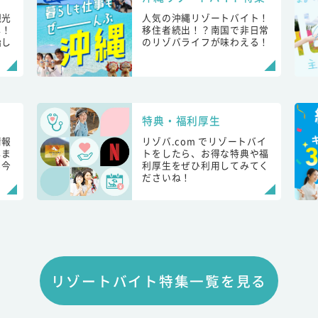
観光
人気の沖縄リゾートバイト！
し！
移住者続出！？南国で非日常
始し
のリゾバライフが味わえる！
特典・福利厚生
情報
リゾバ.com でリゾートバイ
しま
トをしたら、お得な特典や福
も今
利厚生をぜひ利用してみてく
ださいね！
リゾートバイト特集一覧を見る