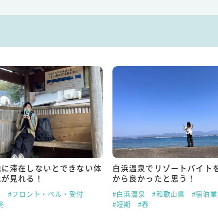
地に滞在しないとできない体
白浜温泉でリゾートバイト
色が見れる！
から良かったと思う！
県
#フロント・ベル・受付
#白浜温泉
#和歌山県
#宿泊
冬
#短期
#春