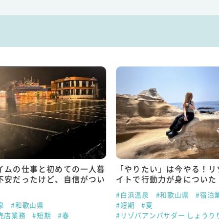
イムの仕事と初めての一人暮
「やりたい」は今やる！リ
不安だったけど、自信がつい
イトで行動力が身についた
#白浜温泉
#和歌山県
#宿泊
泉
#和歌山県
#短期
#夏
売店業務
#短期
#春
#リゾバアンバサダー しょうり