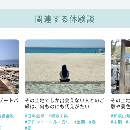
関連する体験談
ゾートバ
その土地でしか出会えない人とのご
その土
縁は、何ものにも代えがたい！
験や景
業務全般
#白浜温泉
#和歌山県
#和歌山
#フロント・ベル・受付
#長期
#春
#中期
#
り
#夏