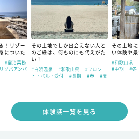
る！リゾー
その土地でしか出会えない人と
その土地に
身についた
のご縁は、何ものにも代えがた
い体験や景
い！
県
#宿泊業務
#和歌山県
#リゾバアンバ
#中期
#冬
#白浜温泉
#和歌山県
#フロン
ト・ベル・受付
#長期
#春
#夏
体験談一覧を見る