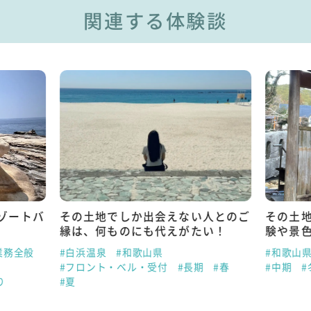
関連する体験談
ゾートバ
その土地でしか出会えない人とのご
その土
縁は、何ものにも代えがたい！
験や景
業務全般
#白浜温泉
#和歌山県
#和歌山
#フロント・ベル・受付
#長期
#春
#中期
#
り
#夏