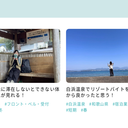
地に滞在しないとできない体
白浜温泉でリゾートバイト
色が見れる！
から良かったと思う！
県
#フロント・ベル・受付
#白浜温泉
#和歌山県
#宿泊
冬
#短期
#春