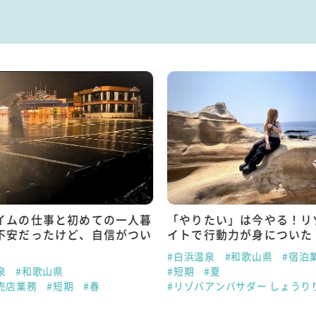
イムの仕事と初めての一人暮
「やりたい」は今やる！リ
不安だったけど、自信がつい
イトで行動力が身についた
#白浜温泉
#和歌山県
#宿泊
泉
#和歌山県
#短期
#夏
売店業務
#短期
#春
#リゾバアンバサダー しょうり