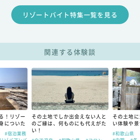
リゾートバイト特集一覧を見る
関連する体験談
る！リゾー
その土地でしか出会えない人と
その土地に
身についた
のご縁は、何ものにも代えがた
い体験や景
い！
県
#宿泊業務
#和歌山県
#リゾバアンバ
#中期
#冬