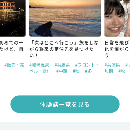
初めての一
「次はどこへ行こう」旅をしな
日常を飛び
たけど、自
がら将来の定住先を見つけた
化を怖がら
い！
う
県
#販売・売
#城崎温泉
#兵庫県
#フロント・
#兵庫県
#
ベル・受付
#中期
#秋
#冬
短期
#秋
体験談一覧を見る