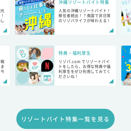
沖縄リゾートバイト特集
観光
人気の沖縄リゾートバイト！
し！
移住者続出！？南国で非日常
始し
のリゾバライフが味わえる！
特典・福利厚生
情報
リゾバ.com でリゾートバイ
しま
トをしたら、お得な特典や福
も今
利厚生をぜひ利用してみてく
ださいね！
リゾートバイト特集一覧を見る