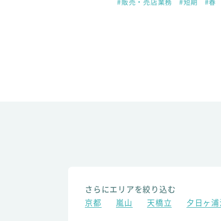
#販売・売店業務
#短期
#春
さらにエリアを絞り込む
京都
嵐山
天橋立
夕日ヶ浦