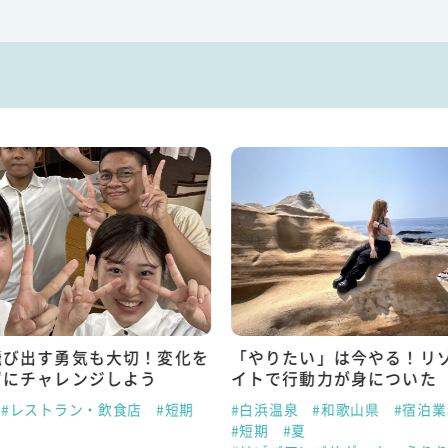
飛び出す勇気も大切！変化を
「やりたい」は今やる！リ
ずにチャレンジしよう
イトで行動力が身についた
#レストラン・飲食店
#短期
#白浜温泉
#和歌山県
#宿泊
#短期
#夏