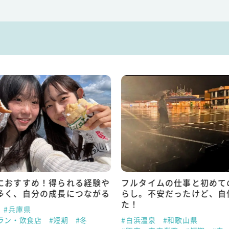
におすすめ！得られる経験や
フルタイムの仕事と初めて
多く、自分の成長につながる
らし。不安だったけど、自
た！
#兵庫県
ラン・飲食店
#短期
#冬
#白浜温泉
#和歌山県